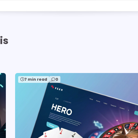
is
7 min read
0