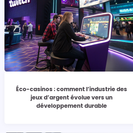
Éco-casinos : comment l’industrie des
jeux d’argent évolue vers un
développement durable