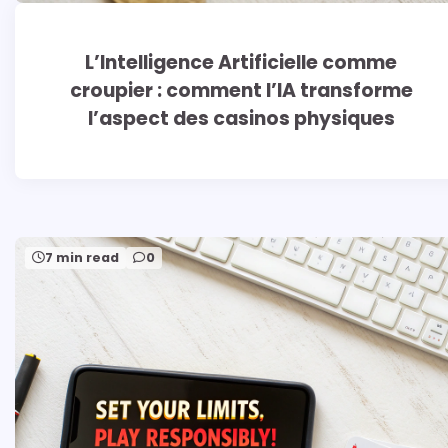
L’Intelligence Artificielle comme
croupier : comment l’IA transforme
l’aspect des casinos physiques
7 min read
0